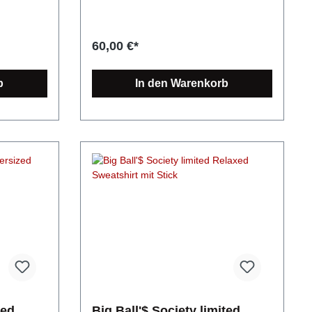
. Die
Produktdetails: Die modische und faire
ganz einfach Versandkosten: Kombiniere
k aus und
Alternative: Dieses Unisex Organic
kostengünstig mehrere Artikel und zahle
ssend zur
Sweatshirt punktet in Sachen
nur einmal Versand!
ll'$
klassischem Design trotz modernem
60,00 €*
erer Stoff
Look. Es bildet eine Alternative zum
agegefühl
klassischen Hoodie und bietet sich vor
fläche
allem für die Übergangsjahreszeit an,
b
In den Warenkorb
e-Feel. Der
egal ob zum Drüber- oder
 die
Drunterziehen. Unisex Organic Sweater
 einer
für mehr Nachhaltigkeit Zertifikate:
ten
OEKO-Tex Standard 100, FairWear
ersized
Foundation, OCS 100 Blended, GRS,
taple-
PETA Die verwendete Baumwolle
Organic
stammt aus 100% biologischem Anbau.
ltigkeit
Es wird keine Gentechnik verwendet,
rd 100,
weniger Wasser verbraucht und es
00
kommen keine Chemikalien wie
wendete
Düngemittel oder Pestizide zum Einsatz.
Der in diesem Textil verwendete
Polyesteranteil besteht aus 100%
er Wasser
recyceltem Polyester und ist in 2
ine
Schichten Bio-Baumwolle eingelegt um
oder
direkten Hautkontakt zu vermeiden.
 diesem
Material: 85% Bio-Baumwolle, 15%
eil besteht
Recycled Polyester Grammatur: 350
ted
Big Ball'$ Society limited