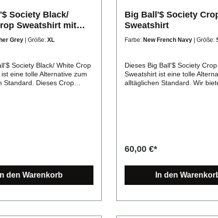
'$ Society Black/
Big Ball'$ Society Cro
rop Sweatshirt mit
Sweatshirt
her Grey
| Größe:
XL
Farbe:
New French Navy
| Größe:
ll'$ Society Black/ White Crop
Dieses Big Ball'$ Society Crop
ist eine tolle Alternative zum
Sweatshirt ist eine tolle Altern
en Standard. Dieses Crop
alltäglichen Standard. Wir bie
 eignet sich außerdem perfekt
Qualitätsware auf höchstem N
nk. Wir bieten Qualitätsware
strapazierfähige Stoffqualität
em Niveau. Strapazierfähige
Material: 80% Baumwolle / 2
tät: 280g/m² Material: 80%
Polyester. Produktdetails: Die
/ 20% Polyester.
Ball'$ Society Crop Sweatshir
ails: Dieses Crop Sweatshirt
durch seinen modernen versp
 durch seinen modernen
Schnitt. Es ist die perfekte Alt
60,00 €*
 Schnitt. Es ist die perfekte
zum klassischen Sweatshirt un
e zum klassischen Sweatshirt
sich vor allem für die
sich vor allem für die
Übergangsjahreszeit an, egal
In den Warenkorb
In den Warenkor
jahreszeit an, egal ob zum
Drüber- oder Drunter ziehen. Material:
Drunterziehen. Material:
80% Baumwolle, 20% Polyest
olle, 20% Polyester
Grammatur: 280 g/m²
: 280 g/m²
Verarbeitung: Overlock Naht
ung: Overlock Naht am Saum
Form: Moderner, lockerer Schn