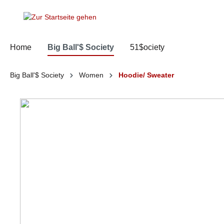
springen
Zur Hauptnavigation springen
Home
Big Ball'$ Society
51$ociety
Big Ball'$ Society
Women
Hoodie/ Sweater