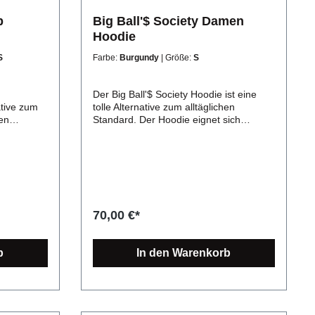
p
Big Ball'$ Society Damen
Hoodie
S
Farbe:
Burgundy
| Größe:
S
Der Big Ball'$ Society Hoodie ist eine
ative zum
tolle Alternative zum alltäglichen
ten
Standard. Der Hoodie eignet sich
iveau.
außerdem perfekt als Geschenk. Wir
: 280g/m²
bieten Qualitätsware auf höchstem
0%
Niveau. Einheitliche Farben in allen
ses Big
Männer-, Frauen- und Kindergrößen.
t überzeugt
Strapazierfähige Stoffqualität: 280g/m²
ieltem
Material: 80% Baumwolle 20% Polyester.
ernative
Produktdetails: Dieses einzigartige
70,00 €*
d bietet
Design ist die perfekte Alternative zum
alltäglichen Standard und überzeugt als
 ob zum
zeitloses Unikat. Unser Big Ball'$
b
In den Warenkorb
Society Damen Hoodie erscheint in
er
vielen verschiedenen Farben und lädt
zum casual cozy Look ein. Das
 am Saum
modische Multitalent: Dieser Damen
itt Extras:
Hoodie unterstützt dich bei fast jedem